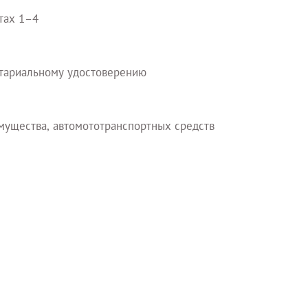
тах 1–4
отариальному удостоверению
мущества, автомототранспортных средств