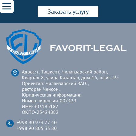
Заказать услугу
Адрес: г. Ташкент, Чиланзарский район,
Квартал-8, улица Катартал, дом-16, офис-49.
Ориентир: Чиланзарский ЗАГС,
ресторан Ченсон.
Юридическая информация:
Номер лицензии-007429
ИНН-303195182
ОКПО-25424882
+998 90 973 77 40
+998 90 805 33 80