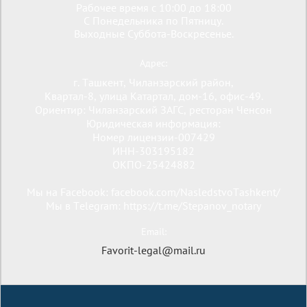
Рабочее время с 10:00 до 18:00
С Понедельника по Пятницу.
Выходные Суббота-Воскресенье.
Адрес:
г. Ташкент, Чиланзарский район,
Квартал-8, улица Катартал, дом-16, офис-49.
Ориентир: Чиланзарский ЗАГС, ресторан Ченсон
Юридическая информация:
Номер лицензии-007429
ИНН-303195182
ОКПО-25424882
Мы на Facebook: facebook.com/NasledstvoTashkent/
Мы в Telegram: https://t.me/Stepanov_notary
Email:
Favorit-legal@mail.ru