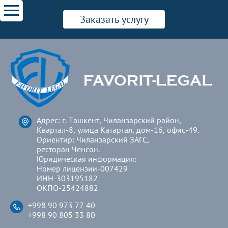
Заказать услугу
Адрес: г. Ташкент, Чиланзарский район,
Квартал-8, улица Катартал, дом-16, офис-49.
Ориентир: Чиланзарский ЗАГС,
ресторан Ченсон.
Юридическая информация:
Номер лицензии-007429
ИНН-303195182
ОКПО-25424882
+998 90 973 77 40
+998 90 805 33 80