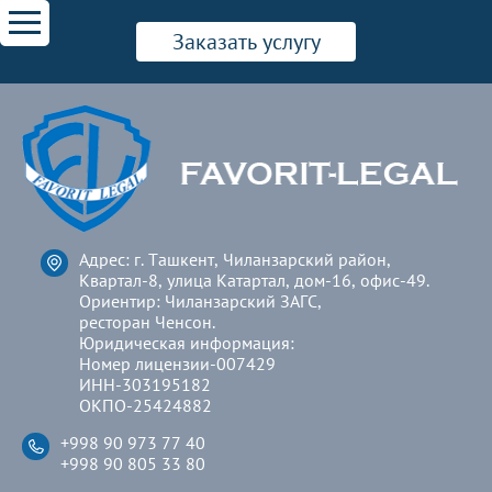
Заказать услугу
Адрес: г. Ташкент, Чиланзарский район,
Квартал-8, улица Катартал, дом-16, офис-49.
Ориентир: Чиланзарский ЗАГС,
ресторан Ченсон.
Юридическая информация:
Номер лицензии-007429
ИНН-303195182
ОКПО-25424882
+998 90 973 77 40
+998 90 805 33 80