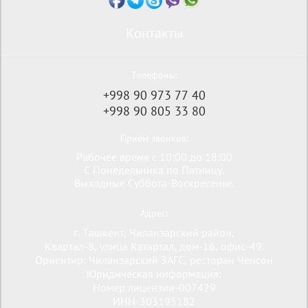
Контакты
Телефоны:
+998 90 973 77 40
+998 90 805 33 80
Приём звонков:
Рабочее время с 10:00 до 18:00
С Понедельника по Пятницу.
Выходные Суббота-Воскресенье.
Адрес:
г. Ташкент, Чиланзарский район,
Квартал-8, улица Катартал, дом-16, офис-49.
Ориентир: Чиланзарский ЗАГС, ресторан Ченсон
Юридическая информация:
Номер лицензии-007429
ИНН-303195182